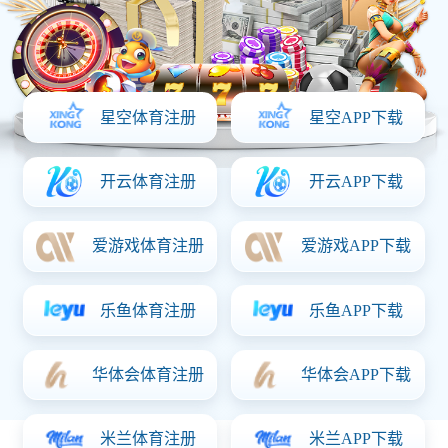
区高速访问与高并发下的稳定运行，全面提升用户操
作流畅度。
以信任构建口碑
所有服务均基于合规化机制运营，平台数据透明、交
易流程规范，长期致力于构建高可信度生态系统，持
续服务全球数百万用户，树立良好品牌形象。
多语言，多区域